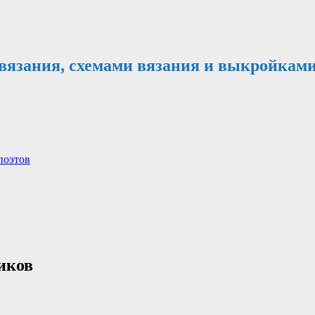
 вязания, схемами вязания и выкройками
поэтов
иков