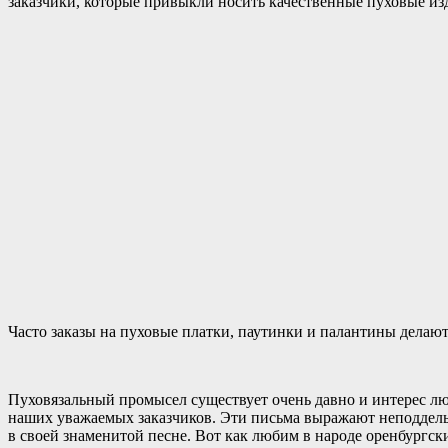
заказчики, которые привыкли носить качественные пуховые из
Часто заказы на пуховые платки, паутинки и палантины дела
Пуховязальный промысел существует очень давно и интерес лю
наших уважаемых заказчиков. Эти письма выражают неподдель
в своей знаменитой песне. Вот как любим в народе оренбургск