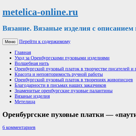
metelica-online.ru
Вязание. Вязаные изделия с описанием
Перейти к содержимому
Меню
Главная
Уход за Оренбургскими пуховыми изделиями
Волшебная нить
Оренбургский пуховый платок в творчестве писателей и 
Красота и неповторимость ручной работы
Оренбургский пуховый платок в творениях живописцев
Благодарности в письмах наших заказчиков
Знаменитые оренбургские пуховые палантины
Вязаные изделия
Метелица
Оренбургские пуховые платки — «паут
6 комментариев