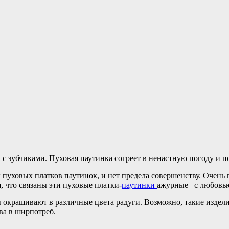
с зубчиками. Пуховая паутинка согреет в ненастную погоду и по
уховых платков паутинок, и нет предела совершенству. Очень 
 что связаны эти пуховые платки-
паутинки
ажурные с любовь
окрашивают в различные цвета радуги. Возможно, такие издели
ва в ширпотреб.