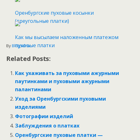
Оренбургские пуховые косынки
(треугольные платки)
Как мы высылаем наложенным платежом
пуховые платки
By
Blogsdna
Related Posts:
Как ухаживать за пуховыми ажурными
паутинками и пуховыми ажурными
палантинами
Уход за Оренбургскими пуховыми
изделиями
Фотографии изделий
Заблуждения о платках
Оренбургские пуховые платки —