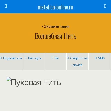
metelica-online.ru
• 2 Комментария
Волшебная Нить
Поделиться
Твитнуть
Pin
Отпр. по эл.
SMS
почте